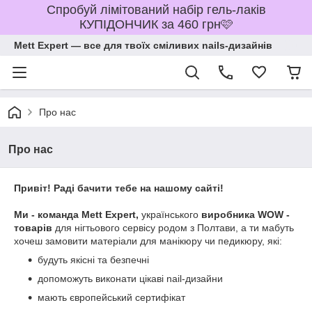
Спробуй лімітований набір гель-лаків
КУПІДОНЧИК за 460 грн🩷
Mett Expert — все для твоїх сміливих nails-дизайнів
Про нас
Про нас
Привіт! Раді бачити тебе на нашому сайті!
Ми - команда Mett Expert,
українського
виробника WOW -
товарів
для нігтьового сервісу родом з Полтави, а ти мабуть
хочеш замовити матеріали для манікюру чи педикюру, які:
будуть якісні та безпечні
допоможуть виконати цікаві nail-дизайни
мають європейський сертифікат