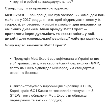
зручні в роботі та заощаджують час?
Супер, тоді ти за правильною адресою!
Mett Expert
— nail-бренд, що був заснований командою nail-
майстрів у 2017 році для того, щоб підтримувати колег у їх
творчості, виготовляючи якісні матеріали
для яскравих та
сміливих дизайнів.
Місія бренду Mett Expert —
проявляти індивідуальність та креативність у nail-
дизайні для максимальної реалізації майстра манікюру.
Чому варто замовити Mett Expert?
Продукція Mett Expert сертифікована в Україні та ще
у 34 країнах світу, має європейський
сертифікат GMP
,
тобто
на 100%
відповідає міжнародним стандартам
якості та безпеки;
використовуємо у виробництві сировину із США,
Кореї, країн ЄС і Китаю та технологію тестування 3-
STEPs, тому обираючи Mett Expert ти обираєш
перевірений та якісний продукт;