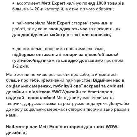
асортимент
Mett Expert
налічує
понад 1000
товарів
більше ніж 20-и категорій, а отже є з чого обирати;
nail-матеріали
Mett Expert
створені зручними в
роботі, тому вони
заощаджують час
та підходять, як
для досвідчених майстрів
, так
і для новачків;
допоможемо, пояснимо простими словами,
підберемо оптимальні товари за ціною/об’ємом/
густиною/відтінком
та
швидко доставимо
протягом
1-2 днів.
Ми б хотіли не лише розповісти про себе, а й дізнатися
більше про тебе, креативний nail-майстре!
Відмічай нас в
соціальних мережах, публікуй свої яскраві та сміливі
дизайни з відміткою #WOWдизайн та #mettexpert,
надихай і проявляйся!
Ми підтримуємо сміливих та
творчих, даруємо знижки та розігруємо подарунки. Долучайся
до нас у соціальних мережах і створюй творчий вайб разом з
нами.
Nail-матеріали Mett Expert створені для твоїх WOW-
дизайнів!