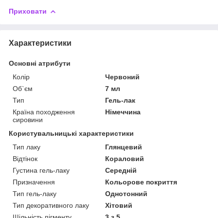
Приховати
Характеристики
Основні атрибути
Колір
Червоний
Об`єм
7 мл
Тип
Гель-лак
Країна походження
Німеччина
сировини
Користувальницькі характеристики
Тип лаку
Глянцевий
Відтінок
Кораловий
Густина гель-лаку
Середній
Призначення
Кольорове покриття
Тип гель-лаку
Однотонний
Тип декоративного лаку
Хітовий
Щільність пігменту
3 з 5