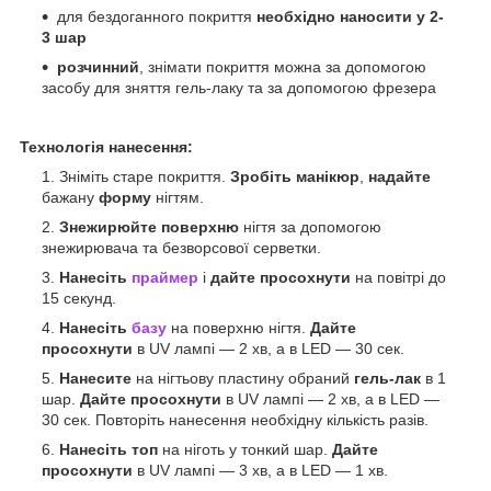
для бездоганного покриття
необхідно наносити у 2-
3 шар
розчинний
, знімати покриття можна за допомогою
засобу для зняття гель-лаку та за допомогою фрезера
Технологія нанесення:
Зніміть старе покриття.
Зробіть манікюр
,
надайте
бажану
форму
нігтям.
Знежирюйте поверхню
нігтя за допомогою
знежирювача та безворсової серветки.
Нанесіть
праймер
і
дайте просохнути
на повітрі до
15 секунд.
Нанесіть
базу
на поверхню нігтя.
Дайте
просохнути
в UV лампі — 2 хв, а в LED — 30 сек.
Нанесите
на нігтьову пластину обраний
гель-лак
в 1
шар.
Дайте просохнути
в UV лампі — 2 хв, а в LED —
30 сек. Повторіть нанесення необхідну кількість разів.
Нанесіть топ
на ніготь у тонкий шар.
Дайте
просохнути
в UV лампі — 3 хв, а в LED — 1 хв.