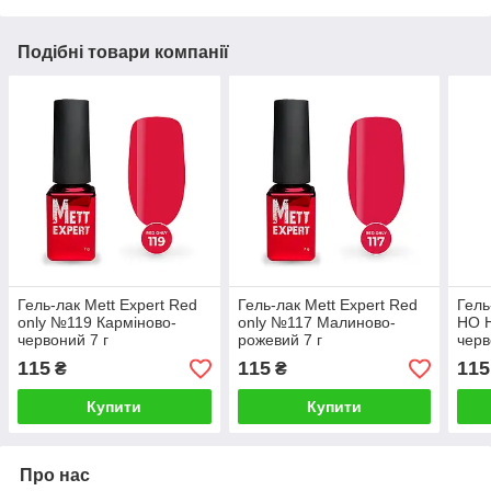
Подібні товари компанії
Гель-лак Mett Expert Red
Гель-лак Mett Expert Red
Гель
only №119 Карміново-
only №117 Малиново-
HO 
червоний 7 г
рожевий 7 г
черв
115
115
115
₴
₴
Купити
Купити
Про нас