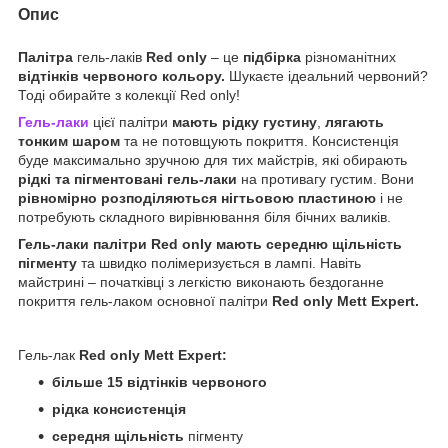
Опис
Палітра
гель-лаків
Red only
– це
підбірка
різноманітних
відтінків червоного кольору.
Шукаєте ідеальний червоний?
Тоді обирайте з колекції Red only!
Гель-лаки
цієї палітри
мають рідку густину
,
лягають
тонким шаром
та не потовщують покриття. Консистенція
буде максимально зручною для тих майстрів, які обирають
рідкі та пігментовані гель-лаки
на противагу густим. Вони
рівномірно розподіляються нігтьовою пластиною
і не
потребують складного вирівнювання біля бічних валиків.
Гель-лаки
палітри Red only мають середню щільність
пігменту
та швидко полімеризується в лампі. Навіть
майстрині – початківці з легкістю виконають бездоганне
покриття гель-лаком основної палітри
Red only
Mett Expert.
Гель-лак
Red only
Mett Expert:
більше 15
відтінків червоного
рідка консистенція
середня щільність
пігменту