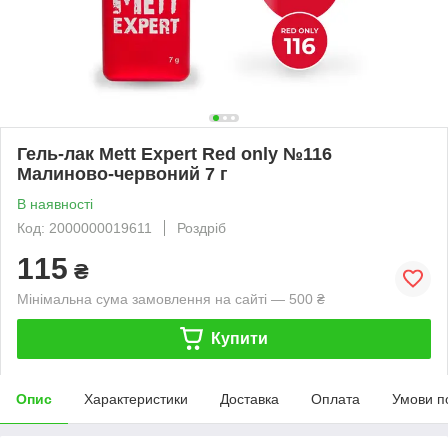
Гель-лак Mett Expert Red only №116
Малиново-червоний 7 г
В наявності
Код: 2000000019611
Роздріб
115
₴
Мінімальна сума замовлення на сайті — 500 ₴
Купити
Опис
Характеристики
Доставка
Оплата
Умови п