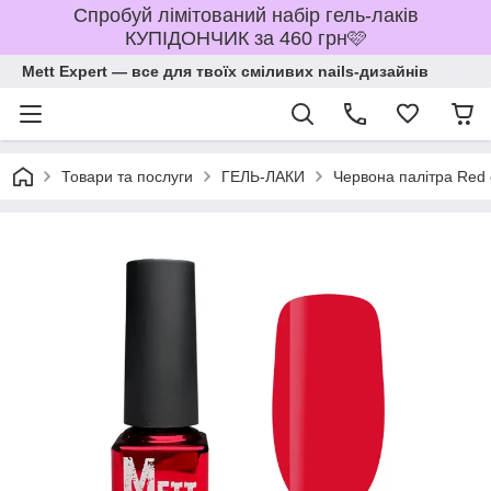
Спробуй лімітований набір гель-лаків
КУПІДОНЧИК за 460 грн🩷
Mett Expert — все для твоїх сміливих nails-дизайнів
Товари та послуги
ГЕЛЬ-ЛАКИ
Червона палітра Red o